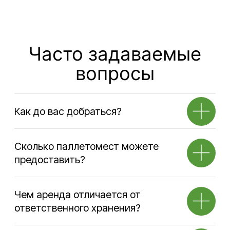
Аренда
Складские
услуги
Телефон
Телефон
+7 495 730-60-80
+7 495 730-60-80
+7 965 216-38-00
+7 965 216-38-00
Почта
Почта
ko@sherland.ru
storage@sherland.ru
Транспортные
Вакансии
услуги
Телефон
Телефон
+7 495 730-60-80
+7 495 730-60-80
доб. 5808
Почта
Почта
transport@sherland.ru
personal@sherland.ru
©Офисно-складской комплекс Шерлэнд, 2004—2026
Политика конфиденциальности