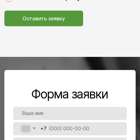
Часто задаваемые
вопросы
Как до вас добраться?
Сколько паллетомест можете
предоставить?
Чем аренда отличается от
ответственного хранения?
Как стать нашим подрядчиком?
Есть ли склады с
температурными условиями или
морозильными камерами?
Можно ли сдать на хранение
алкоголь?