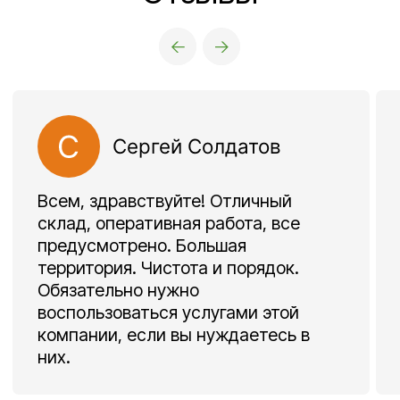
Навигация по сайту
Услуги
О
Аренда офисов
компании
Услуги
Аренда кафе
Аренда открытой
Тендеры
площадки
Блог
Предоставление
юридического адреса
FAQ
Ответхранение
Контакты
Аренда складов
Транспортные услуги
Адрес
141580, Московская обл., г.о.Химки,
д.Дубровки, ул. Аэропортовская, стр.2
Время работы офиса
9:00–17:00 по будням
Время работы склада
24/7
Телефон
+7 495 730-60-80
Почта
info@sherland.ru