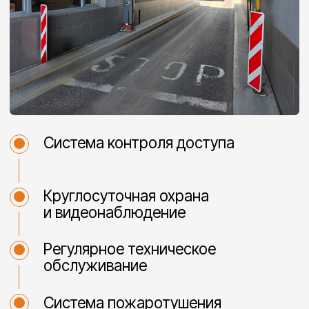
Отзывы
Сергей Солдатов
Михаил
Всем, здравствуйте! Отличный
Второй год аренду
склад, оперативная работа, все
помещение в офис
предусмотрено. Большая
архив и небольшой
территория. Чистота и порядок.
достаточно гуманн
Обязательно нужно
вежливый, админи
воспользоваться услугами этой
чем вменяемая.
компании, если вы нуждаетесь в
них.