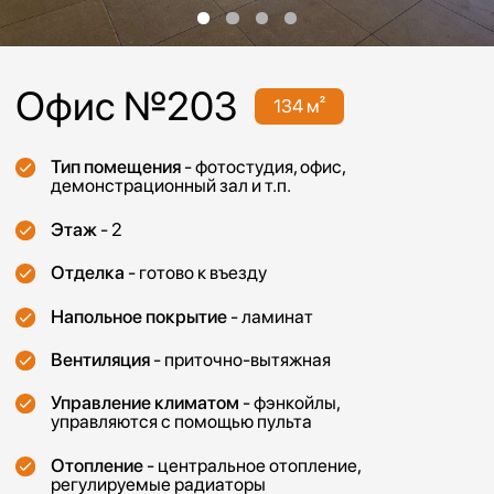
Этаж
- 2
Отделка
- готово к въезду
Напольное покрытие
- ламинат
Вентиляция
- приточно-вытяжная
Управление климатом
- фэнкойлы,
управляются с помощью пульта
Отопление
- центральное отопление,
регулируемые радиаторы
Система пожаротушения
- пожарная
сигнализация с выводом сигнала на пульт
диспетчера + датчики обнаружения дыма
+ гидрантная система пожаротушения
Нагрузка на пол
- 400 кг/м2
Высота потолка
- 3м
Особенности помещения
- большие
окна по периметру
Дополнительные платежи - уборка,
электричество, связь, парковка и иное
по запросу Арендатора
Арендная ставка - 8 400 руб/год