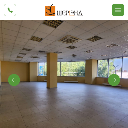
Офис №203
134 м²
Тип помещения
- фотостудия, офис,
демонстрационный зал и т.п.