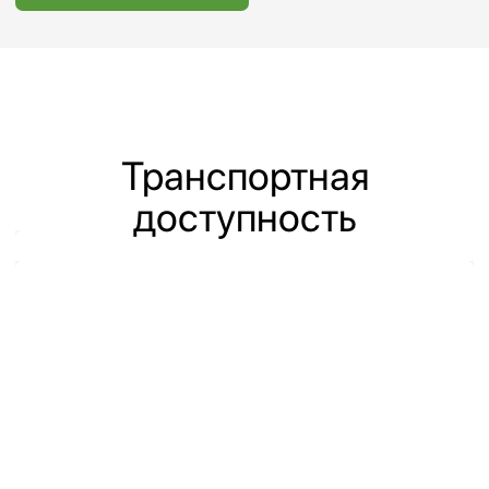
О нашем
месторасположении
Офисно-складской комплекс «Шерлэнд»
находится в 15 км от МКАД, рядом с
аэропортом Шереметьево (Терминал С).
Также можно добраться следующими
способами:
От ст. м. Речной вокзал, авт. № 851,
до ост. ГОСНИИГА. Интервальный
промежуток 5-7 мин;
От ж/д ст. Подрезково курсирует
шаттл-бас: 2 утренних и 2 вечерних
рейса;
От ж/д ст. Лобня курсирует шаттл-
бас: 1 утренний и 1 вечерний рейс;