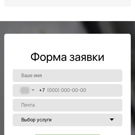
Как стать нашим подрядчиком?
Есть ли склады с
температурными условиями или
морозильными камерами?
Можно ли сдать на хранение
алкоголь?
Наше
местоположение