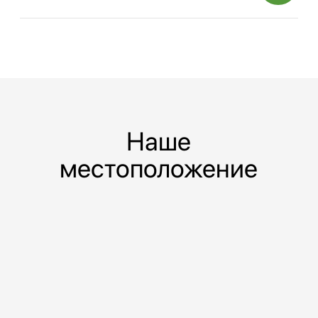
Телефон
Телефон
+7 495 730-60-80
+7 495 730-60-80
доб. 5808
Почта
Почта
transport@sherland.ru
personal@sherland.ru
©Офисно-складской комплекс Шерлэнд, 2004—2026
Политика конфиденциальности