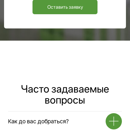
Навигация по сайту
Услуги
О компании
Аренда офисов
Услуги
Аренда кафе
Тендеры
Аренда открытой площадки
Блог
Предоставление
юридического адреса
FAQ
Ответхранение
Контакты
Аренда складов
Транспортные услуги
Адрес
141580, Московская обл., г.о.Химки, д.Дубровки,
ул. Аэропортовская, стр.2