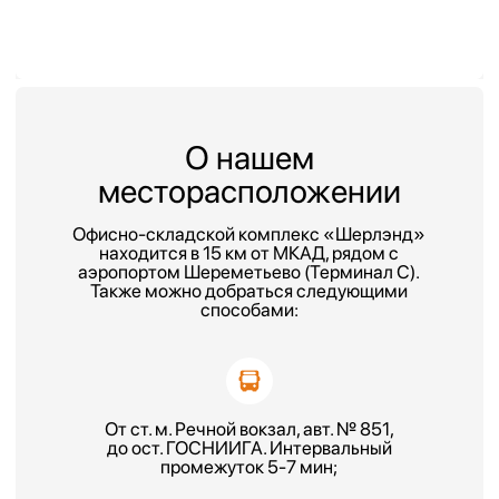
От ж/д ст.Лобня, автобус №48,
до ост. «Терминал».
Проложить маршрут
Форма заявки
+7