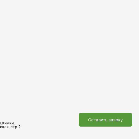
Оставить заявку
Наверх ↑
Транспортные
услуги
Телефон
+7 495 730-60-80
доб. 5808
Почта
transport@sherland.ru
Политика конфиденциальности