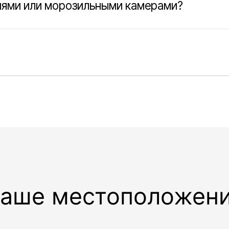
е местоположение
Услуги
Адрес