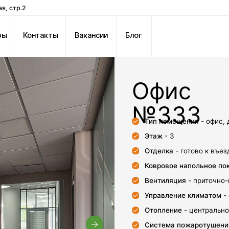
онтакты
Вакансии
Блог
Офис
480 
№333
Тип помещения
- офис, демонстрационны
Этаж
- 3
Отделка
- готово к въезду
Ковровое напольное покрытие
Вентиляция
- приточно-вытяжная
Управление климатом
- фэнкойлы, упра
Отопление
- центральное отопление, р
Система пожаротушения
- пожарная с
сигнала на пульт диспетчера + датчик
гидрантная система пожаротушения
Нагрузка на пол
- 400 кг/м2