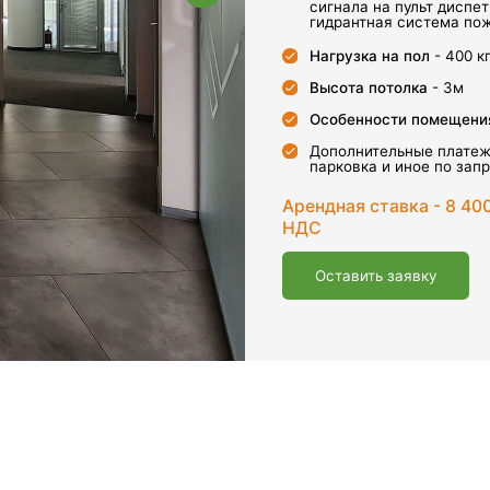
Высота потолка
- 3м
Особенности помещения
- большое кол
Дополнительные платежи - уборка, элек
парковка и иное по запросу Арендатора
Арендная ставка - 8 400 руб/год за м²
НДС
Оставить заявку