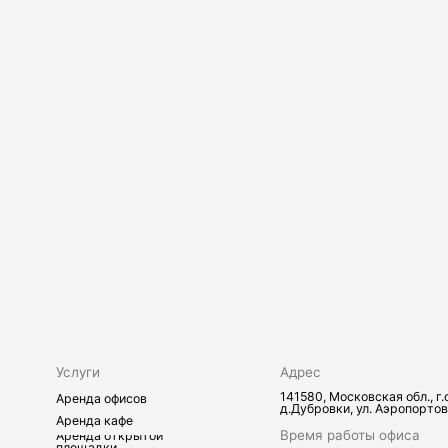
141580, Московская обл., г.о.Химки,
Аренда офисов
д.Дубровки, ул. Аэропортовская, стр.2
Аренда кафе
Время работы офиса
Аренда открытой
площадки
9:00–17:00 по будням
Предоставление
юридического адреса
Время работы
Ответхранение
склада
24/7
Аренда складов
Транспортные услуги
Телефон
+7 495 730-60-80
Почта
info@sherland.ru
слуги
Вакансии
Телефон
+7 495 730-60-80
Почта
personal@sherland.ru