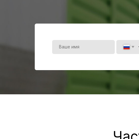
Часто
Как до вас добраться?
Сколько паллетомест можете предоставить?