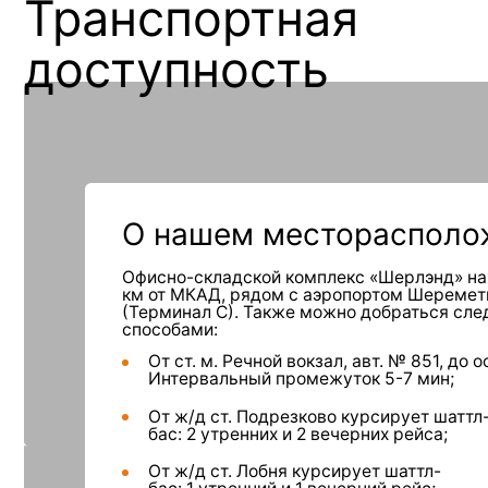
О нашем месторасположен
Офисно-складской комплекс «Шерлэнд» находится
км от МКАД, рядом с аэропортом Шереметьево
(Терминал С). Также можно добраться следующи
способами:
От ст. м. Речной вокзал, авт. № 851, до ост. Г
Интервальный промежуток 5-7 мин;
От ж/д ст. Подрезково курсирует шаттл-
бас: 2 утренних и 2 вечерних рейса;
От ж/д ст. Лобня курсирует шаттл-
бас: 1 утренний и 1 вечерний рейс;
От ж/д ст.Лобня, автобус №48, до ост. «Термин
Проложить маршрут