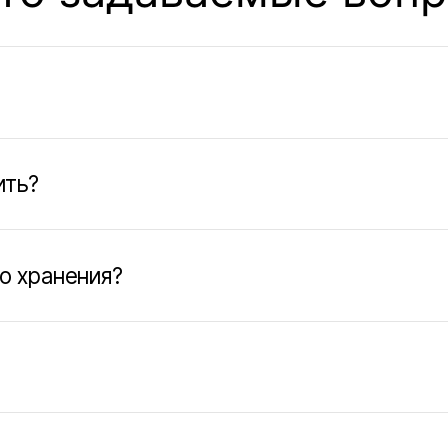
анения?
 или морозильными камерами?