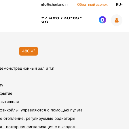
info@sherland.ru
Обратный звонок
RU
+7 495 730-60-
80
м²
й зал и т.п.
вляются с помощью пульта
егулируемые радиаторы
игнализация с выводом
и обнаружения дыма +