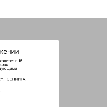
ии
 в 15
ми
ОСНИИГА.
ал».