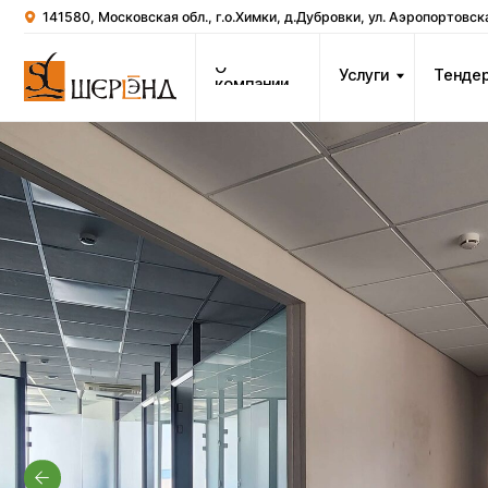
141580, Московская обл., г.о.Химки, д.Дубровки, ул. Аэропортовская, стр.2
О
Услуги
Тендеры
К
компании