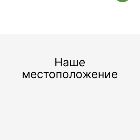
Телефон
Телефон
+7 495 730-60-80
+7 495 730-60-80
доб. 5808
Почта
Почта
transport@sherland.ru
personal@sherland.ru
©Офисно-складской комплекс Шерлэнд, 2004—2026
Политика конфиденциальности