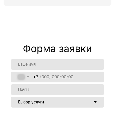
Как стать нашим подрядчиком?
Есть ли склады с
температурными условиями или
морозильными камерами?
Можно ли сдать на хранение
алкоголь?
Наше
местоположение