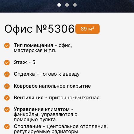
Этаж
- 5
Отделка
- готово к въезду
Ковровое напольное покрытие
Вентиляция
- приточно-вытяжная
Управление климатом
-
фэнкойлы, управляются с
помощью пульта
Отопление
- центральное отопление,
регулируемые радиаторы
Система пожаротушения
- пожарная
сигнализация с выводом сигнала на
пульт диспетчера + датчики
обнаружения дыма + гидрантная
система пожаротушения
Нагрузка на пол
- 400 кг/м2
Высота потолка
- 3м
Особенности помещения
-
возможность зонирования
Дополнительные платежи -
уборка, электричество, связь,
парковка и иное по запросу
Арендатора
Арендная ставка - 8 400 руб/