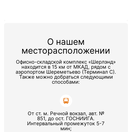
От ж/д ст.Лобня, автобус
№48, до ост. «Терминал».
Проложить маршрут
Форма заявки
+7