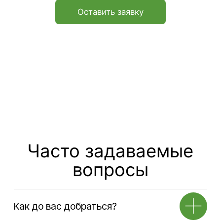
Навигация по сайту
Услуги
О
Аренда офисов
компании
Услуги
Аренда кафе
Аренда открытой
Тендеры
площадки
Блог
Предоставление
юридического адреса
FAQ
Ответхранение
Контакты
Аренда складов
Транспортные услуги
Адрес
141580, Московская обл., г.о.Химки,
д.Дубровки, ул. Аэропортовская, стр.2