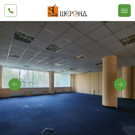
Офис №5306
89 м²
Тип помещения
- офис,
мастерская и т.п.