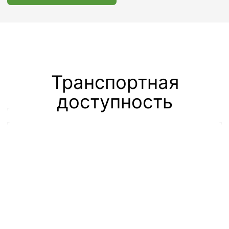
О нашем
месторасположении
Офисно-складской комплекс «Шерлэнд»
находится в 15 км от МКАД, рядом с
аэропортом Шереметьево (Терминал С).
Также можно добраться следующими
способами:
От ст. м. Речной вокзал, авт. №
851, до ост. ГОСНИИГА.
Интервальный промежуток 5-7
мин;
От ж/д ст. Подрезково курсирует
шаттл-бас: 2 утренних и 2
вечерних рейса;
От ж/д ст. Лобня курсирует
шаттл-бас: 1 утренний и 1
вечерний рейс;