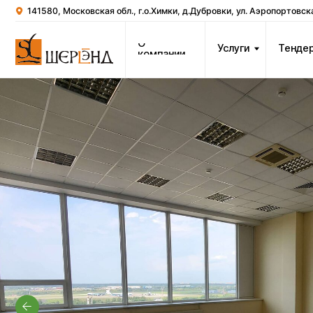
141580, Московская обл., г.о.Химки, д.Дубровки, ул. Аэропортовская, стр.2
О
Услуги
Тендеры
К
компании