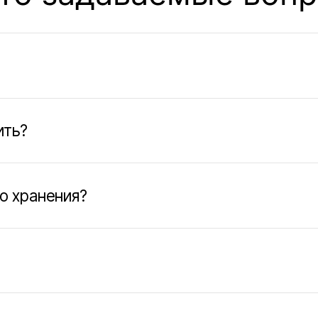
анения?
 или морозильными камерами?