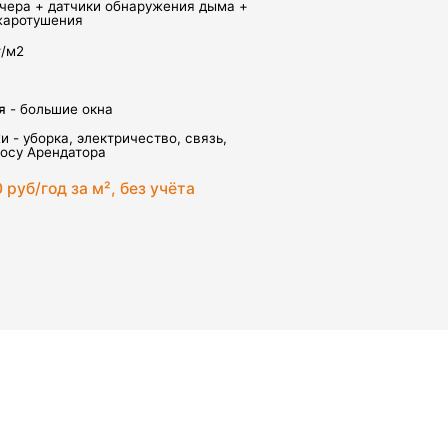
а
тричество, связь,
, без учёта