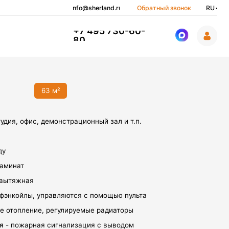
info@sherland.ru
Обратный звонок
RU
+7 495 730-60-
80
м²
онстрационный зал и т.п.
вляются с помощью пульта
егулируемые радиаторы
игнализация с выводом
и обнаружения дыма +