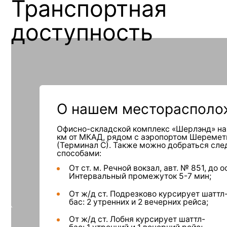
О нашем месторасположен
Офисно-складской комплекс «Шерлэнд» находится
км от МКАД, рядом с аэропортом Шереметьево
(Терминал С). Также можно добраться следующи
способами:
От ст. м. Речной вокзал, авт. № 851, до ост. Г
Интервальный промежуток 5-7 мин;
От ж/д ст. Подрезково курсирует шаттл-
бас: 2 утренних и 2 вечерних рейса;
От ж/д ст. Лобня курсирует шаттл-
бас: 1 утренний и 1 вечерний рейс;
От ж/д ст.Лобня, автобус №48, до ост. «Термин
Проложить маршрут