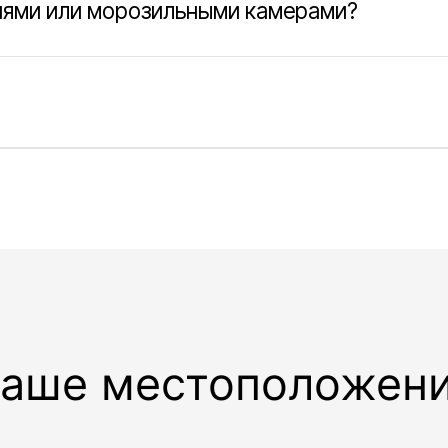
е местоположение
Услуги
Адрес