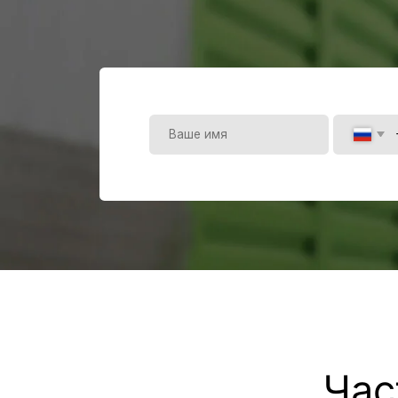
Часто
Как до вас добраться?
Сколько паллетомест можете предоставить?