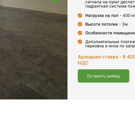
Высота потолка
- 3м
Особенности помещения
- большие окн
Дополнительные платежи - уборка, элек
парковка и иное по запросу Арендатора
Арендная ставка - 8 400 руб/год за м²
НДС
Оставить заявку