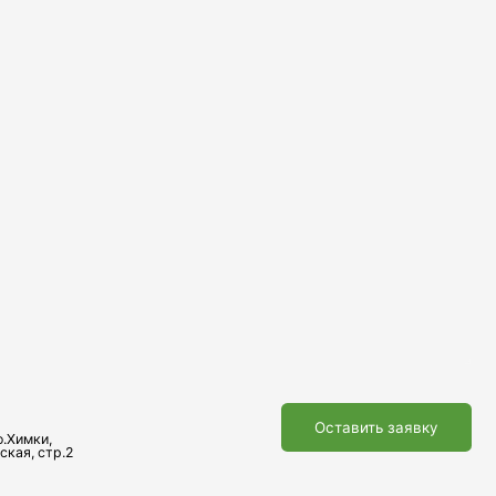
Оставить заявку
Наверх ↑
Транспортные
услуги
Телефон
+7 495 730-60-80
доб. 5808
Почта
transport@sherland.ru
Политика конфиденциальности