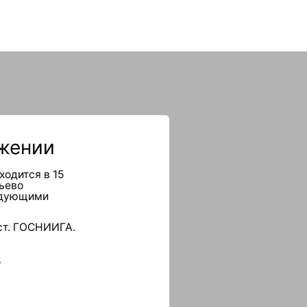
ии
 в 15
ми
ОСНИИГА.
ал».