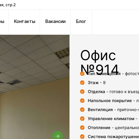
онтакты
Вакансии
Блог
Офис
63 
№914
Тип помещения
- фотостудия, офис, дем
Этаж
- 9
Отделка
- готово к въезду
Напольное покрытие
- ламинат
Вентиляция
- приточно-вытяжная
Управление климатом
- фэнкойлы, упра
Отопление
- центральное отопление, р
Система пожаротушения
- пожарная с
сигнала на пульт диспетчера + датчик
гидрантная система пожаротушения
Нагрузка на пол
- 400 кг/м2