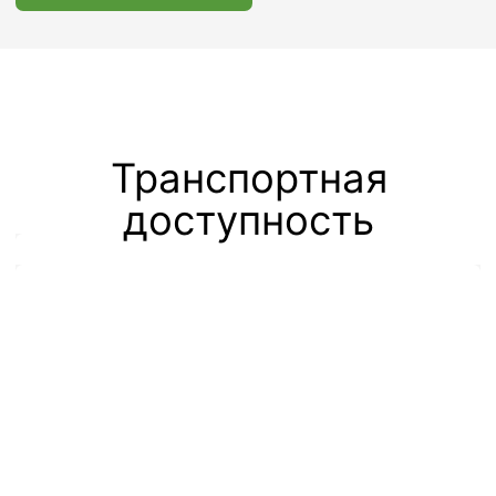
О нашем
месторасположении
Офисно-складской комплекс «Шерлэнд»
находится в 15 км от МКАД, рядом с
аэропортом Шереметьево (Терминал С).
Также можно добраться следующими
способами:
От ст. м. Речной вокзал, авт. №
851, до ост. ГОСНИИГА.
Интервальный промежуток 5-7
мин;
От ж/д ст. Подрезково курсирует
шаттл-бас: 2 утренних и 2
вечерних рейса;
От ж/д ст. Лобня курсирует
шаттл-бас: 1 утренний и 1
вечерний рейс;