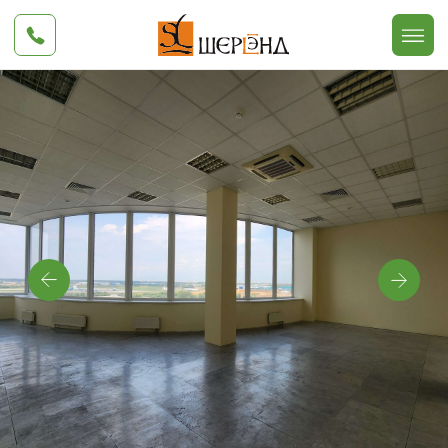
Офис №916
64 м²
Тип помещения
- фотостудия,
офис, демонстрационный зал и