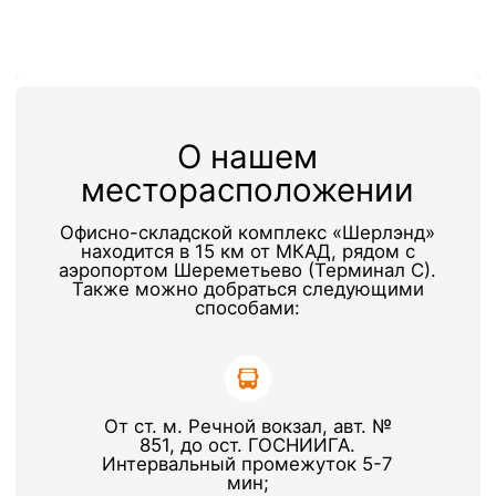
От ж/д ст.Лобня, автобус
№48, до ост. «Терминал».
Проложить маршрут
Форма заявки
+7