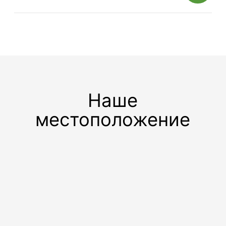
Телефон
Телефон
+7 495 730-60-80
+7 495 730-60-80
доб. 5808
Почта
Почта
transport@sherland.ru
personal@sherland.ru
©Офисно-складской комплекс Шерлэнд, 2004—2026
Политика конфиденциальности