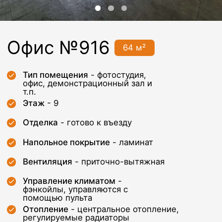
т.п.
Этаж
- 9
Отделка
- готово к въезду
Напольное покрытие
- ламинат
Вентиляция
- приточно-вытяжная
Управление климатом
-
фэнкойлы, управляются с
помощью пульта
Отопление
- центральное отопление,
регулируемые радиаторы
Система пожаротушения
- пожарная
сигнализация с выводом сигнала на
пульт диспетчера + датчики
обнаружения дыма + гидрантная
система пожаротушения
Нагрузка на пол
- 400 кг/м2
Высота потолка
- 3м
Особенности помещения
- окна
по периметру
Дополнительные платежи -
уборка, электричество, связь,
парковка и иное по запросу
Арендатора
Арендная ставка - 8 400 руб/