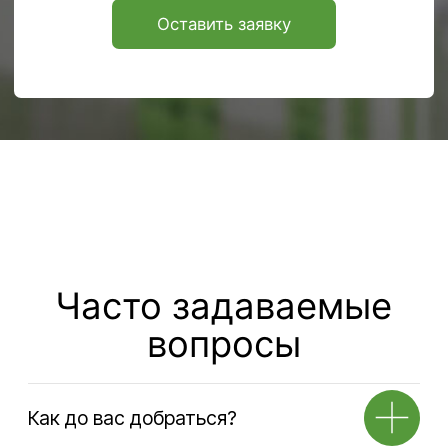
Навигация по сайту
Услуги
О
Аренда офисов
компании
Услуги
Аренда кафе
Аренда открытой
Тендеры
площадки
Блог
Предоставление
юридического адреса
FAQ
Ответхранение
Контакты
Аренда складов
Транспортные услуги
Адрес
141580, Московская обл., г.о.Химки,
д.Дубровки, ул. Аэропортовская, стр.2