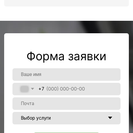
Как стать нашим подрядчиком?
Есть ли склады с
температурными условиями или
морозильными камерами?
Можно ли сдать на хранение
алкоголь?
Наше
местоположение