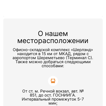
От ж/д ст.Лобня, автобус
№48, до ост. «Терминал».
Проложить маршрут
Форма заявки
+7