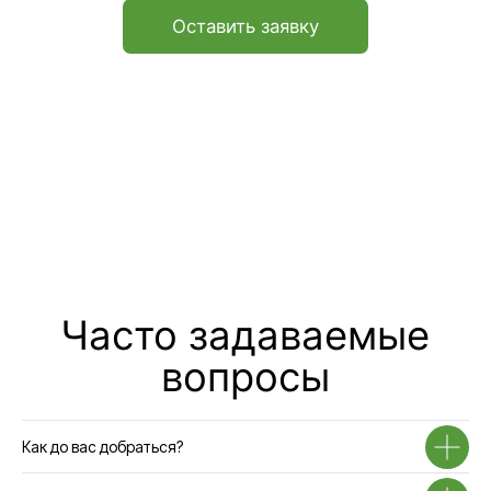
Навигация по сайту
Услуги
О
Аренда офисов
компании
Услуги
Аренда кафе
Аренда открытой
Тендеры
площадки
Блог
Предоставление
юридического адреса
FAQ
Ответхранение
Контакты
Аренда складов
Транспортные услуги
Адрес
141580, Московская обл., г.о.Химки,
д.Дубровки, ул. Аэропортовская, стр.2
Время работы офиса
9:00–17:00 по будням
Время работы склада
24/7
Телефон
+7 495 730-60-80
Как до вас добраться?
Почта
info@sherland.ru