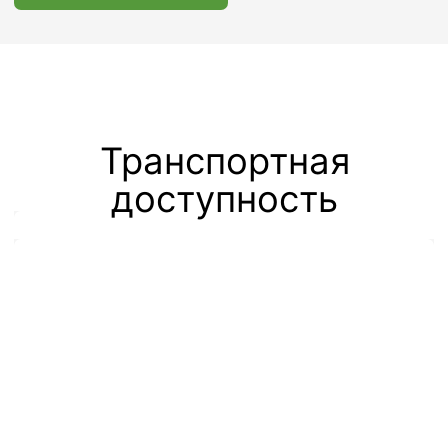
О нашем
месторасположении
Офисно-складской комплекс «Шерлэнд»
находится в 15 км от МКАД, рядом с
аэропортом Шереметьево (Терминал С).
Также можно добраться следующими
способами:
От ст. м. Речной вокзал, авт. №
851, до ост. ГОСНИИГА.
Интервальный промежуток 5-7
мин;
От ж/д ст. Подрезково курсирует
шаттл-бас: 2 утренних и 2
вечерних рейса;
От ж/д ст. Лобня курсирует
шаттл-бас: 1 утренний и 1
вечерний рейс;