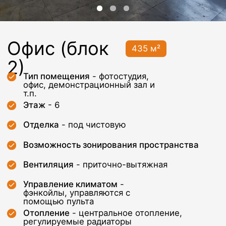
т.п.
Этаж
- 6
Отделка
- под чистовую
Возможность зонирования пространства
Вентиляция
- приточно-вытяжная
Управление климатом
-
фэнкойлы, управляются с
помощью пульта
Отопление
- центральное отопление,
регулируемые радиаторы
Система пожаротушения
- пожарная
сигнализация с выводом сигнала на
пульт диспетчера + датчики
обнаружения дыма + гидрантная
система пожаротушения
Нагрузка на пол
- 400 кг/м2
Высота потолка
- 3м
Особенности помещения
-
большое количество окон
Дополнительные платежи -
уборка, электричество, связь,
парковка и иное по запросу
Арендатора
Арендная ставка - 8 400 руб/