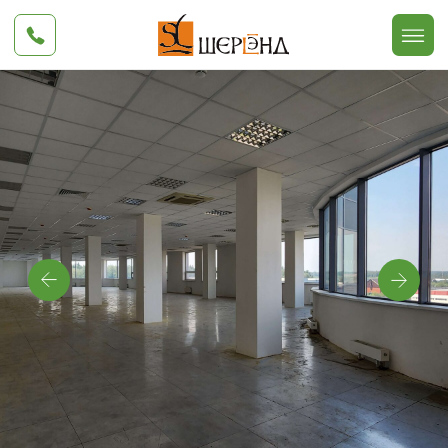
Офис (блок
435 м²
2)
Тип помещения
- фотостудия,
офис, демонстрационный зал и